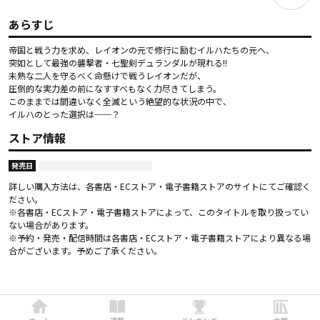
あらすじ
帝国と戦う力を求め、レイオンの元で修行に励むイルハたちの元へ、

突如として最強の襲撃者・七聖剣デュランダルが現れる!!

未熟な二人を守るべく命懸けで戦うレイオンだが、

圧倒的な実力差の前になすすべもなく力尽きてしまう。

このままでは間違いなく全滅という絶望的な状況の中で、

イルハのとった選択は──？
ストア情報
発売日
詳しい購入方法は、各書店・ECストア・電子書籍ストアのサイトにてご確認く
ださい。
※各書店・ECストア・電子書籍ストアによって、このタイトルを取り扱ってい
ない場合があります。
※予約・発売・配信時間は各書店・ECストア・電子書籍ストアにより異なる場
合がございます。予めご了承ください。