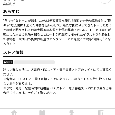
高成利季
あらすじ
“陰キャ”なトーカが転生したのは無双確実な俺TUEEEEキャラの最高峰かつ“陽
キャ”な太陽神！消えた仲間を追いかけて、新たな国にやってきたトーカたち！
その地で明かされるのは太陽神の本質と世界の秘密！さらに、トーカは自らが
転生した本当の意味を知ることに…！？連載時に描かれたイラストを全収録し
た最終巻！大団円の異世界転生ファンタジー！これを読んで君も“陽キャ”にな
ろう！？
ストア情報
発売日
詳しい購入方法は、各書店・ECストア・電子書籍ストアのサイトにてご確認く
ださい。
※各書店・ECストア・電子書籍ストアによって、このタイトルを取り扱ってい
ない場合があります。
※予約・発売・配信時間は各書店・ECストア・電子書籍ストアにより異なる場
合がございます。予めご了承ください。