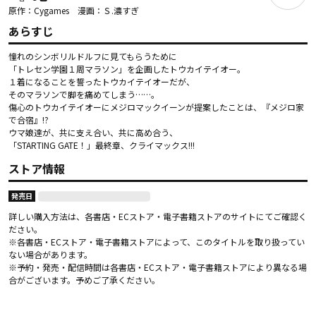
原作：Cygames 漫画：Ｓ.濃すぎ
あらすじ
憧れのシンボリルドルフに見てもらうために

「トレセン学園１周マラソン」を企画したトウカイテイオー。

１着になることを誓ったトウカイテイオーだが、

そのマラソンで脚を痛めてしまう……。

傷心のトウカイテイオーにメジロマックイーンが提案したことは、『メジロ家
で合宿』!?

ウマ娘達が、共に支え合い、共に高め合う、

「STARTING GATE！」最終章、クライマックス!!!
ストア情報
発売日
詳しい購入方法は、各書店・ECストア・電子書籍ストアのサイトにてご確認く
ださい。
※各書店・ECストア・電子書籍ストアによって、このタイトルを取り扱ってい
ない場合があります。
※予約・発売・配信時間は各書店・ECストア・電子書籍ストアにより異なる場
合がございます。予めご了承ください。