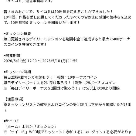
「サイコミ」運営事務局です。
皆さまのおかげで、サイコミは10周年を迎えることができました！
10年間、作品を愛し応援してくださったすべての皆さまに感謝の気持ちを込め
て、10周年特別ミッションを開催いたします！
◾️ミッション概要
毎日更新されるデイリーミッションを期間中全て達成すると最大で400ボーナ
スコインを獲得できます！
◾️開催期間
2026/5/8 (金) 12:00 〜 2026/5/18 (月) 11:59
◾️ミッション詳細
毎日2話連載マンガを読もう！｜報酬：10ボーナスコイン
毎日デイリーボーナスを2回受け取ろう！｜報酬：29ボーナスコイン
※「毎日デイリーボーナスを2回受け取ろう！」は5/9(土)0:00より開始
【注意事項】
※ミッションリストの確認およびコインの受け取りは下記から確認いただけま
す
◾️サイコミ
「ホーム」上部＞「ミッション」
※「サイコミ」WEB版でミッションに参加するにはログインする必要がありま