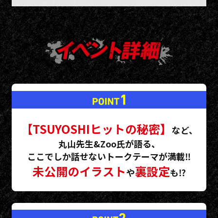
や盗難等、主催者・会場・出演者は一切責任を負いません。
※運営の妨げとなる行為をされますと会場より退場して頂きま
す。
※イベント中、会場内では各種取材が行われる可能性がござい
ます。
※取材時に撮影された写真、動画などが各種媒体記事などに使
用される場合がございます。
※ご来場されるお客様につきましては、上記内容に同意された
ものとみなします。
■入場時の本人確認について
※ご入場時に、入場チケットの認証（QRコード読み取り）と本
人確認を行いますので、チケットと身分証明書を忘れずにお
持ちください。
入場チケットに記載された氏名・生年月日が身分証明書と異
【TSUYOSHIヒットの秘密】
など、
なる場合は入場をお断りいたします。
丸山先生&Zoo氏が語る、
＜身分証明書の一例＞
ここでしか話せないトークテーマが満載‼
氏名・生年月日・顔写真が確認できる「公的身分証明書」(運転
未公開のイラスト
裏設定
免許証・学生証・パスポート・マイナンバーカードなど)
や
も⁉
※コピー不可、原本のみ有効となります。
※有効期限の切れている身分証明書は不可となります。
※定期券・交通系ICカード・キャッシュカード・クレジットカ
ードは無効となります。