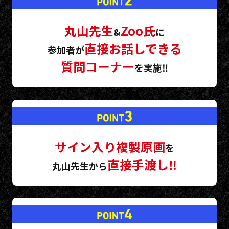
■チケット注意事項
※支払いはクレジットカードのみとなります。
※お客様都合によるチケットキャンセルは受け付けておりませ
丸山先生
Zoo氏
&
に
ん。
※イベント当日のチケット販売はございません。
直接お話しできる
参加者が
※いかなる場合でもチケットの再発行はいたしかねます。
※入場チケットは1枚につき、チケットに記載された利用登録
質問コーナー
を実施‼
者1名様1回限り有効です。同伴者の入場は不可となります。
※『LivePocket』についてご不明な点がございましたら、下記
ご参照ください。
https://t.livepocket.jp/help/about
■その他注意事項
※イベント内にて配布予定の複製原画・オリジナルコースター
の第三者への転売やオークションでの出品・転売を固く禁止
サイン入り複製原画
致します。
を
※いかなる機材による写真撮影、動画撮影、録音行為は禁止し
直接手渡し‼
ます。
丸山先生から
※トラブルや出演者の都合により、予告無くイベント内容が変
更、中止となる場合がございます。あらかじめご了承下さ
い。
※ご来場者様の安全確保の為、天候・災害や諸事情等の理由に
より、安全面を考慮して止むを得ずイベント内容が変更・中
止になる場合がございます。
※プレゼント・ファンレターを本人に手渡しは可能ですが、飲