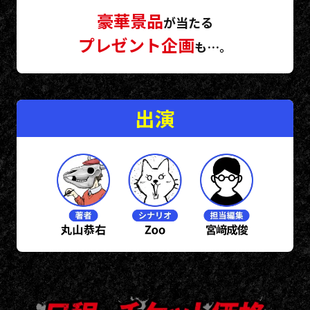
食物のお渡しはご遠慮ください。
※イベント運営にあたり、スタッフがご来場者様の肩や腕に触
豪華景品
が当たる
れて誘導する場合がございます。予めご了承下さい。
※ゲスト及びスタッフに対し、暴力及び暴言等の行為、その他
プレゼント企画
も…。
スタッフの指示に従っていただけないお客様は、即刻退場し
て頂きます。
出演