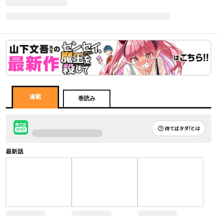
連載
巻読み
待てばタダ!とは
最新話