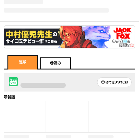
連載
巻読み
待てばタダ!とは
最新話