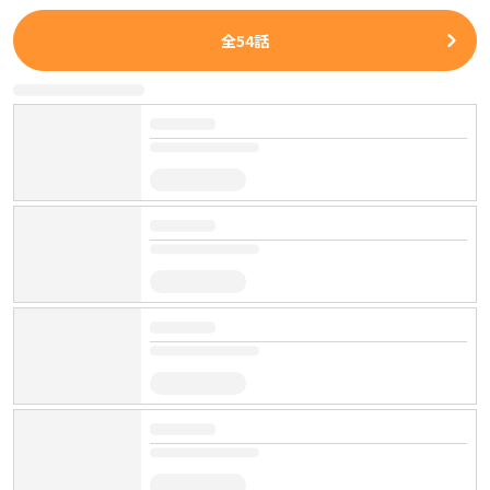
全
54
話