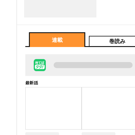
連載
巻読み
最新話