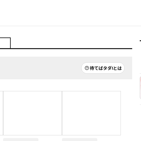
待てばタダ!とは