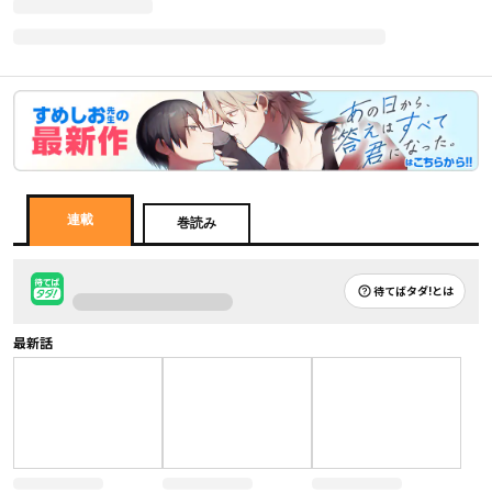
連載
巻読み
待てばタダ!とは
最新話