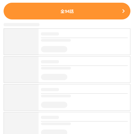
全
94
話