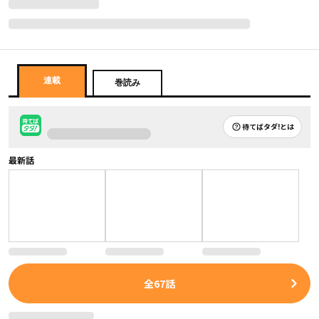
連載
巻読み
待てばタダ!とは
最新話
全
67
話