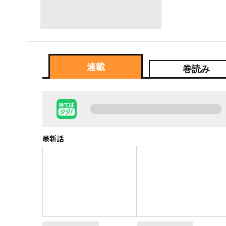
連載
巻読み
最新話