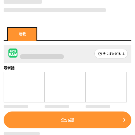
連載
待てばタダ!とは
最新話
全
56
話