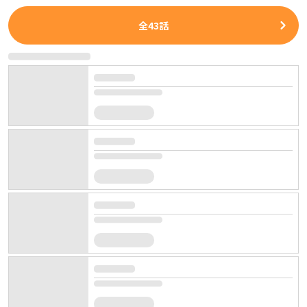
全
43
話