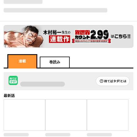
連載
巻読み
待てばタダ!とは
最新話