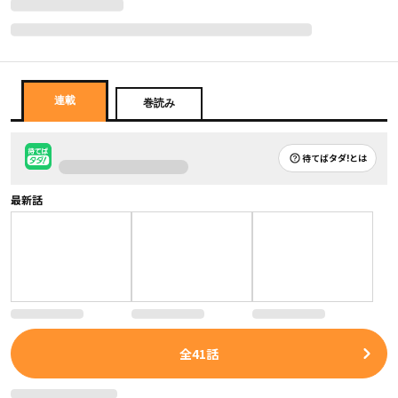
連載
巻読み
待てばタダ!とは
最新話
全
41
話