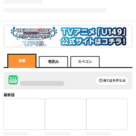
連載
巻読み
スペコン
待てばタダ!とは
最新話