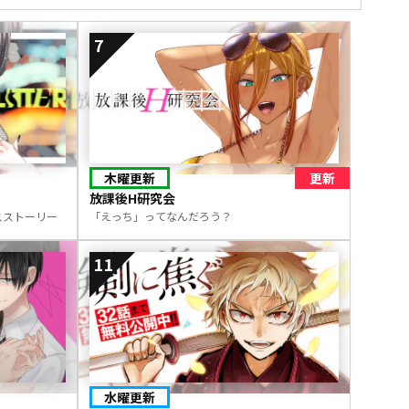
7
木曜更新
更新
放課後H研究会
スストーリー
「えっち」ってなんだろう？
11
水曜更新