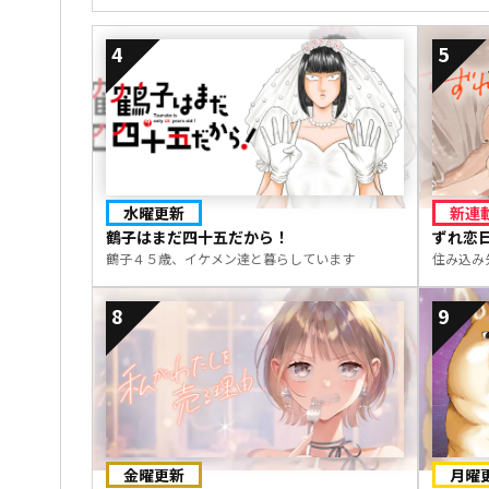
4
5
水曜更新
新連
鶴子はまだ四十五だから！
ずれ恋
鶴子４５歳、イケメン達と暮らしています
住み込み
8
9
金曜更新
月曜