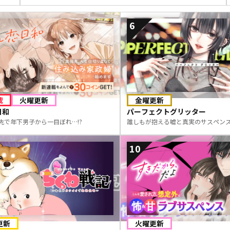
6
載
火曜更新
金曜更新
日和
パーフェクトグリッター
先で年下男子から一目ぼれ…!?
誰しもが抱える嘘と真実のサスペン
10
更新
火曜更新