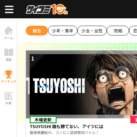
総合
少年・青年
少女・女性
完結
ホーム
1
連載
ランキング
本棚
木曜更新
TSUYOSHI 誰も勝てない、アイツには
最強美麗絵の、コンビニ店員無双バトル！