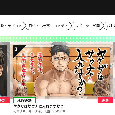
恋愛・ラブコメ
日常・お仕事・コメディ
スポーツ・学園
バト
2
更新
木曜更新
更新
ヤクザはサウナに入れますか？
元ヤクザ、今カタギ。人生ととのえ中。