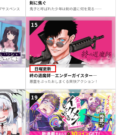
剣に焦ぐ
ブサスペンス
鬼子と呼ばれた少年は剣の道に何を見る――
15
日曜更新
終の退魔師―エンダーガイスター―
悪霊をぶったおしまくる爽快アクション！
19