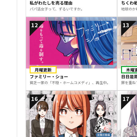
私がわたしを売る理由
ちくわ
パパ活女子って、ずるいですか。
地球のか
12
13
月曜更新
木曜
ファミリー・ショー
日日是
貧乏一家の「不穏・ホームコメディ」、再生中。
罪を重ね
16
17