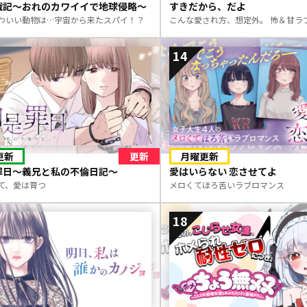
戦記～おれのカワイイで地球侵略～
すきだから、だよ
わいい動物は…宇宙から来たスパイ！？
こんな愛され方、想定外。 怖＆甘ラ
14
更新
更新
月曜更新
罪日～義兄と私の不倫日記～
愛はいらない 恋させてよ
て、愛は育つ
メロくてほろ苦いラブロマンス
18